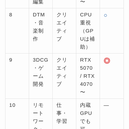
編集
〜
8
DTM
クリ
CPU
○
・音
エイ
重視
楽制
ティ
（GP
作
ブ
Uは補
助）
9
3DCG
クリ
RTX
◎
・ゲ
エイ
5070
ーム
ティ
/ RTX
開発
ブ
4070
〜
10
リモ
仕
内蔵
—
ート
事・
GPU
ワー
学習
でも