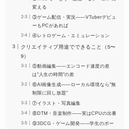
変える
③ゲーム配信・実況——VTuberデビュ
ーもPCがあれば
④レトロゲーム・エミュレーション
クリエイティブ用途でできること（5〜
9）
⑤動画編集——エンコード速度の差
は”人生の時間”の差
⑥AI画像生成——ローカル環境なら”無
制限に回し放題”
⑦イラスト・写真編集
⑧DTM・音楽制作——実はCPUの出番
⑨3DCG・ゲーム開発——学生のポー