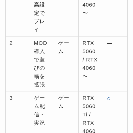
高設
4060
定で
〜
プレ
イ
2
MOD
ゲー
RTX
—
導入
ム
5060
で遊
/ RTX
びの
4060
幅を
〜
拡張
3
ゲー
ゲー
RTX
○
ム配
ム
5060
信・
Ti /
実況
RTX
4060