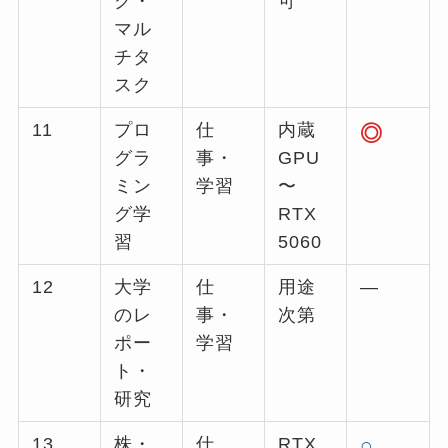
ク・
可
マル
チタ
スク
11
プロ
仕
内蔵
◎
グラ
事・
GPU
ミン
学習
〜
グ学
RTX
習
5060
12
大学
仕
用途
—
のレ
事・
次第
ポー
学習
ト・
研究
13
株・
仕
RTX
○