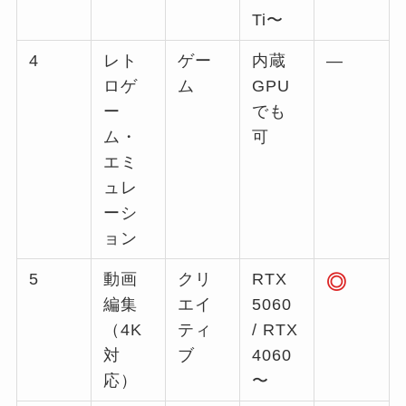
Ti〜
4
レト
ゲー
内蔵
—
ロゲ
ム
GPU
ー
でも
ム・
可
エミ
ュレ
ーシ
ョン
5
動画
クリ
RTX
◎
編集
エイ
5060
（4K
ティ
/ RTX
対
ブ
4060
応）
〜