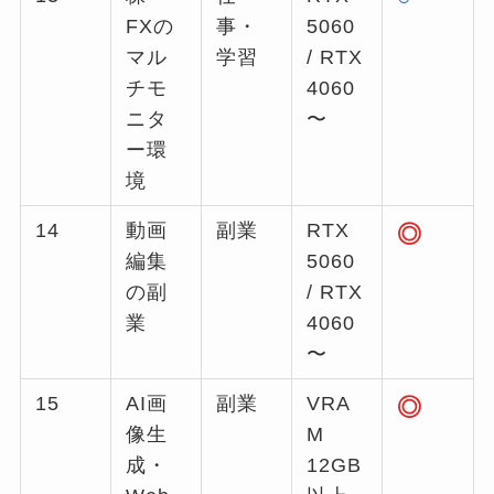
FXの
事・
5060
マル
学習
/ RTX
チモ
4060
ニタ
〜
ー環
境
14
動画
副業
RTX
◎
編集
5060
の副
/ RTX
業
4060
〜
15
AI画
副業
VRA
◎
像生
M
成・
12GB