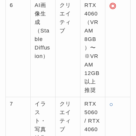
6
AI画
クリ
RTX
◎
像生
エイ
4060
成
ティ
（VR
（Sta
ブ
AM
ble
8GB
Diffus
）〜
ion）
※VR
AM
12GB
以上
推奨
7
イラ
クリ
RTX
○
ス
エイ
5060
ト・
ティ
/ RTX
写真
ブ
4060