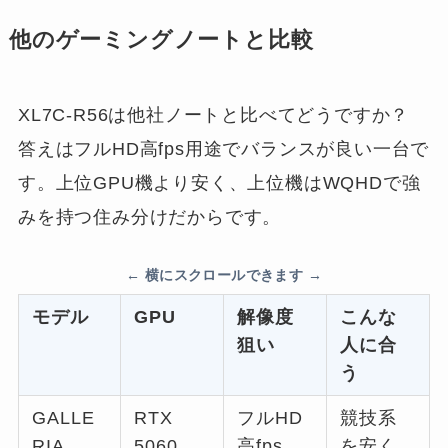
他のゲーミングノートと比較
XL7C-R56は他社ノートと比べてどうですか？
答えはフルHD高fps用途でバランスが良い一台で
す。上位GPU機より安く、上位機はWQHDで強
みを持つ住み分けだからです。
モデル
GPU
解像度
こんな
狙い
人に合
う
GALLE
RTX
フルHD
競技系
RIA
5060
高fps
を安く