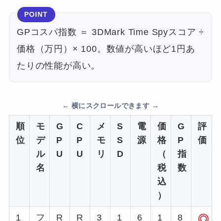
POINT
GPコスパ指数 ＝ 3DMark Time Spyスコア ÷
価格（万円）× 100。数値が高いほど1円あ
たりの性能が高い。
順
モ
G
C
メ
S
電
価
G
評
位
デ
P
P
モ
S
源
格
P
価
ル
U
U
リ
D
（
指
名
税
数
込
）
1
フ
R
R
3
1
6
1
8
◎