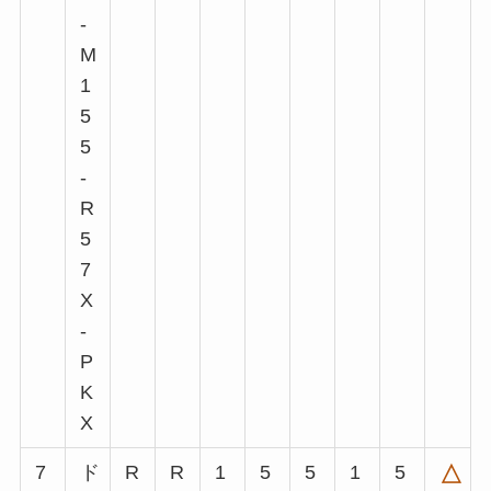
-
M
1
5
5
-
R
5
7
X
-
P
K
X
7
ド
R
R
1
5
5
1
5
△