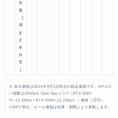
5
B
（
R
y
z
e
n
5
）
※ 表示価格は2026年3月1日時点の税込価格です。GPコス
パ指数は3DMark Time Spyスコア（RTX 5060
Ti≒13,300pt / RTX 5060≒11,250pt）÷ 価格（万円）
×100で算出。セール価格は在庫・期間により変動します。