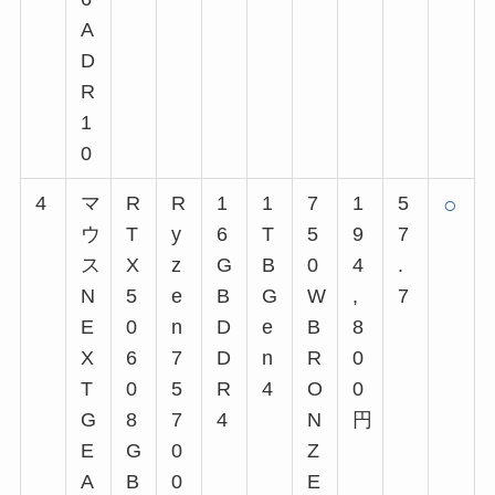
A
D
R
1
0
4
マ
R
R
1
1
7
1
5
○
ウ
T
y
6
T
5
9
7
ス
X
z
G
B
0
4
.
N
5
e
B
G
W
,
7
E
0
n
D
e
B
8
X
6
7
D
n
R
0
T
0
5
R
4
O
0
G
8
7
4
N
円
E
G
0
Z
A
B
0
E