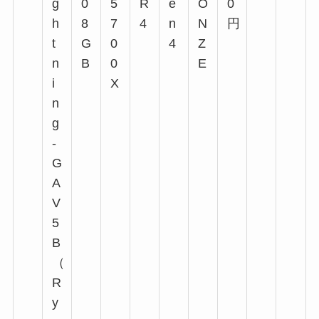
g
0
5
R
e
O
0
h
8
7
4
n
N
円
t
G
0
4
Z
n
B
0
E
i
X
n
g
-
G
A
V
5
B
（
R
y