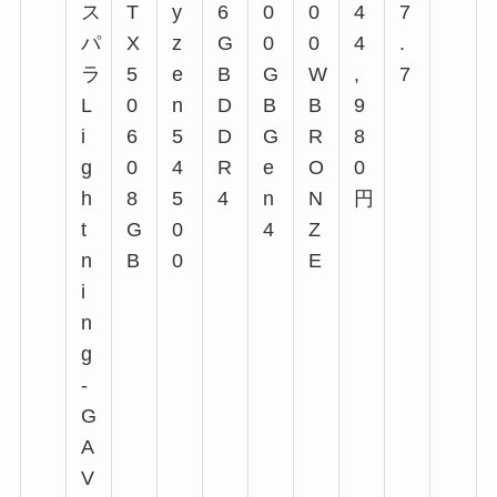
ス
T
y
6
0
0
4
7
パ
X
z
G
0
0
4
.
ラ
5
e
B
G
W
,
7
L
0
n
D
B
B
9
i
6
5
D
G
R
8
g
0
4
R
e
O
0
h
8
5
4
n
N
円
t
G
0
4
Z
n
B
0
E
i
n
g
-
G
A
V