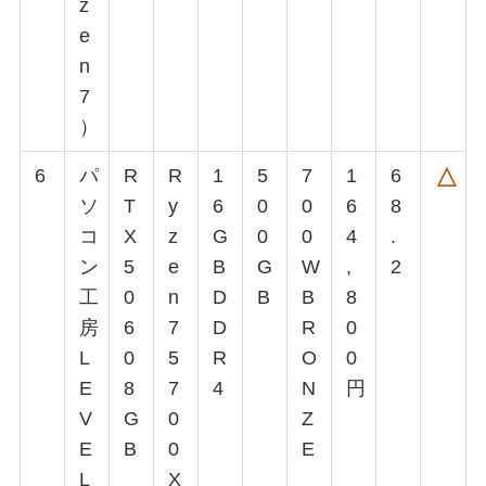
z
e
n
7
）
6
パ
R
R
1
5
7
1
6
△
ソ
T
y
6
0
0
6
8
コ
X
z
G
0
0
4
.
ン
5
e
B
G
W
,
2
工
0
n
D
B
B
8
房
6
7
D
R
0
L
0
5
R
O
0
E
8
7
4
N
円
V
G
0
Z
E
B
0
E
L
X