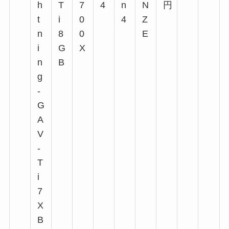
h
T
7
4
n
N
円
t
i
0
4
Z
n
8
0
E
i
G
X
n
B
g
-
G
A
V
-
T
i
7
X
B