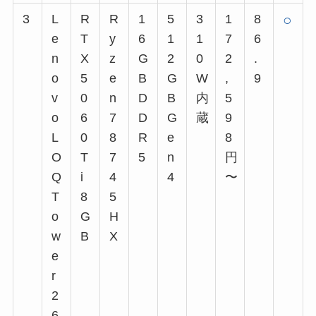
3
L
R
R
1
5
3
1
8
○
e
T
y
6
1
1
7
6
n
X
z
G
2
0
2
.
o
5
e
B
G
W
,
9
v
0
n
D
B
内
5
o
6
7
D
G
蔵
9
L
0
8
R
e
8
O
T
7
5
n
円
Q
i
4
4
〜
T
8
5
o
G
H
w
B
X
e
r
2
6