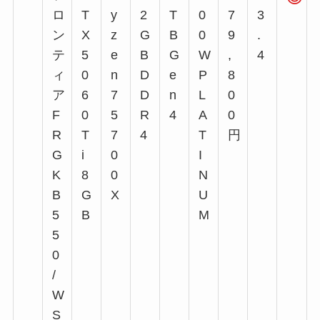
ロ
T
y
2
T
0
7
3
ン
X
z
G
B
0
9
.
テ
5
e
B
G
W
,
4
ィ
0
n
D
e
P
8
ア
6
7
D
n
L
0
F
0
5
R
4
A
0
R
T
7
4
T
円
G
i
0
I
K
8
0
N
B
G
X
U
5
B
M
5
0
/
W
S