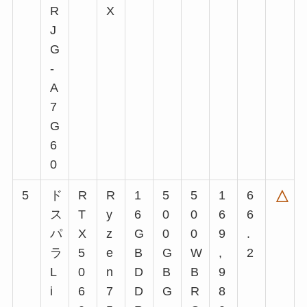
R
X
J
G
-
A
7
G
6
0
5
ド
R
R
1
5
5
1
6
△
ス
T
y
6
0
0
6
6
パ
X
z
G
0
0
9
.
ラ
5
e
B
G
W
,
2
L
0
n
D
B
B
9
i
6
7
D
G
R
8