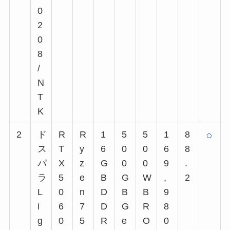
0
2
0
8
/
N
T
K
2
ド
R
R
1
5
5
1
8
○
ス
T
y
6
0
0
6
8
パ
X
z
G
0
0
9
.
ラ
5
e
B
G
W
,
2
L
0
n
D
B
B
9
i
6
7
D
G
R
8
g
0
5
R
e
O
0