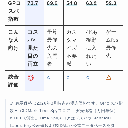
GPコ
73.7
69.6
54.8
63.2
52.3
スパ
指数
こん
コス
予算
カス
4Kも
ゲー
な人
パ×
最優
タマ
視野
ムfps
向け
見た
先の
イズ
に入
最優
目の
入門
不要
れた
先
両立
者
派
い
総合
○
○
○
△
◎
評価
※ 表示価格は2026年3月時点の税込価格です。GPコスパ指
数 =（3DMark Time Spyスコア ÷ 実売価格（万円単位））
× 100 で算出。Time SpyスコアはドスパラTechnical
Laboratory公表値および3DMark公式データベースを参