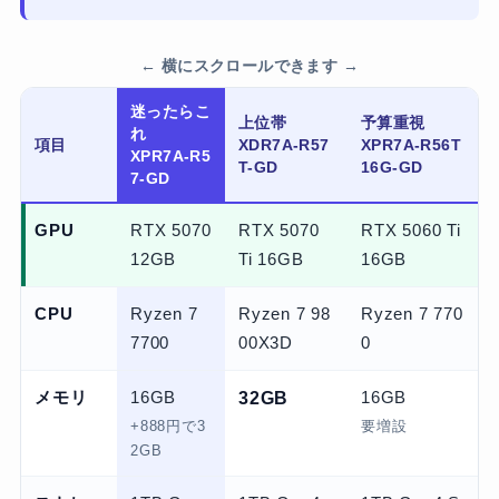
迷ったらこ
上位帯
予算重視
れ
項目
XDR7A-R57
XPR7A-R56T
XPR7A-R5
T-GD
16G-GD
7-GD
GPU
RTX 5070
RTX 5070
RTX 5060 Ti
12GB
Ti 16GB
16GB
CPU
Ryzen 7
Ryzen 7 98
Ryzen 7 770
7700
00X3D
0
メモリ
16GB
32GB
16GB
+888円で3
要増設
2GB