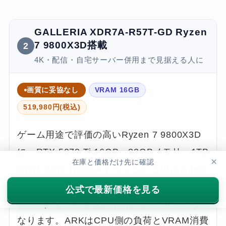
GALLERIA XDR7A-R57T-GD Ryzen
7 9800X3D搭載
2
4K・配信・自宅サーバー併用まで見据える人に
画質に妥協なし
VRAM 16GB
519,980円(税込)
ゲーム用途で評価の高いRyzen 7 9800X3D
に、RTX 5070 Ti 16GB・32GBメモリ・1TB
×
在庫と価格だけ先に確認
Gen4 SSD（DDRキャッシュ）を組み合わせ
た上位構成です。3DMark Time Spyは
公式で最新価格を見る
24426ptで、本命機より約2割高いスコアに
なります。ARKはCPU側の負荷とVRAM消費