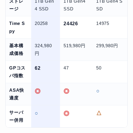
ストレ
1TB Gen
1TB Gen4
1TB Gen4 S
ージ
4 SSD
SSD
SD
Time S
20258
24426
14975
py
基本構
324,980
519,980円
299,980円
成価格
円
GPコス
62
47
50
パ指数
ASA快
◎
◎
○
適度
サーバ
○
◎
△
ー併用