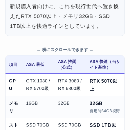
新規購入者向けに、これを現行世代へ置き換
えたRTX 5070以上・メモリ32GB・SSD
1TB以上を快適ラインとしています。
ASA 推奨
ASA 快適（当サ
項目
ASA 最低
（公式）
イト基準）
GP
GTX 1080 /
RTX 3080 /
RTX 5070以
U
RX 5700級
RX 6800級
上
メモ
16GB
32GB
32GB
リ
併用時64GB視野
スト
SSD 70GB
SSD 70GB
SSD 1TB以