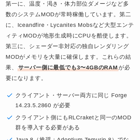
第一に、温度・渇き・体力部位ダメージなど多
数のシステムMODが常時稼働しています。第二
に、Iceandfire・Lycanites Mobsなど大型エンテ
ィティMODが地形生成時にCPUを酷使します。
第三に、シェーダー非対応の独自レンダリング
MODがメモリを大量に確保します。これらの結
果、
サーバー側に最低でも3〜4GBのRAM
が必
要になります。
クライアント・サーバー両方に同じ Forge
14.23.5.2860 が必要
クライアント側にもRLCraketと同一のMOD
群を導入する必要がある
Java 8（推奨：Adoptium Temurin 8）でな