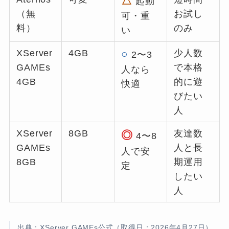
△
起動
（無
お試し
可・重
料）
のみ
い
XServer
4GB
○
少人数
2〜3
GAMEs
で本格
人なら
4GB
的に遊
快適
びたい
人
XServer
8GB
友達数
◎
4〜8
GAMEs
人と長
人で安
8GB
期運用
定
したい
人
出典：XServer GAMEs公式（取得日：2026年4月27日）