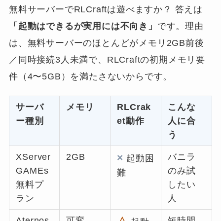
無料サーバーでRLCraftは遊べますか？ 答えは
「起動はできるが実用には不向き」
です。理由
は、無料サーバーのほとんどがメモリ2GB前後
／同時接続3人未満で、RLCraftの初期メモリ要
件（4〜5GB）を満たさないからです。
サーバ
メモリ
RLCrak
こんな
ー種別
et動作
人に合
う
XServer
2GB
×
バニラ
起動困
GAMEs
のみ試
難
無料プ
したい
ラン
人
Aternos
可変
短時間