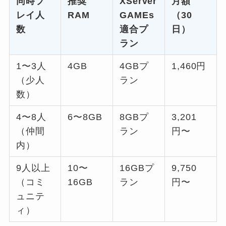
同時プ
推奨
XServer
月額
レイ人
RAM
GAMEs
（30
数
適合プ
日）
ラン
1〜3人
4GB
4GBプ
1,460円
（少人
ラン
数）
4〜8人
6〜8GB
8GBプ
3,201
（仲間
ラン
円〜
内）
9人以上
10〜
16GBプ
9,750
（コミ
16GB
ラン
円〜
ュニテ
ィ）