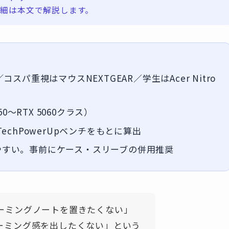
ます。詳細は本文で解説します。
4／コスパ重視はマウスNEXTGEAR／学生はAcer Nitro
50〜RTX 5060クラス）
echPowerUpベンチをもとに算出
やすい。事前にケース・スリーブの併用推奨
ーミングノートを置きたくない」
ーミング感を出したくない」という