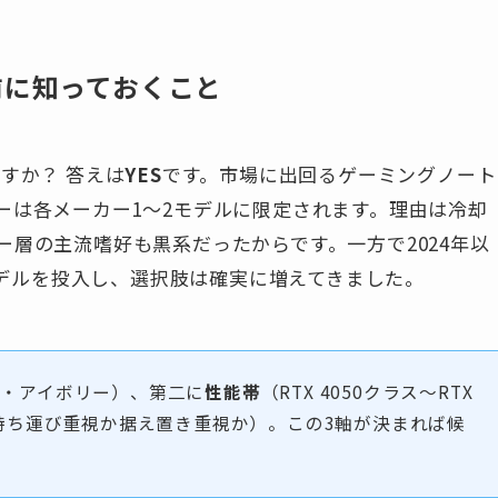
前に知っておくこと
すか？ 答えは
YES
です。市場に出回るゲーミングノート
ーは各メーカー1〜2モデルに限定されます。理由は冷却
層の主流嗜好も黒系だったからです。一方で2024年以
白モデルを投入し、選択肢は確実に増えてきました。
・アイボリー）、第二に
性能帯
（RTX 4050クラス〜RTX
持ち運び重視か据え置き重視か）。この3軸が決まれば候