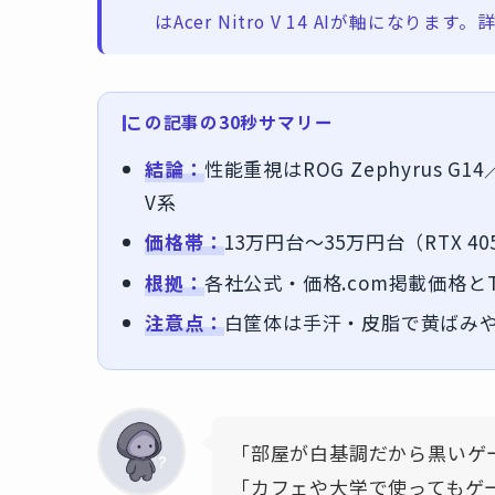
はAcer Nitro V 14 AIが軸になり
この記事の30秒サマリー
結論：
性能重視はROG Zephyrus G1
V系
価格帯：
13万円台〜35万円台（RTX 40
根拠：
各社公式・価格.com掲載価格とT
注意点：
白筐体は手汗・皮脂で黄ばみ
「部屋が白基調だから黒いゲ
「カフェや大学で使ってもゲ