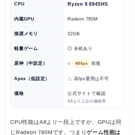
CPU
Ryzen 9 8945HS
内蔵GPU
Radeon 780M
推奨メモリ
32GB
軽量ゲーム
◎ 余裕あり
原神（中設定）
○
前後
60fps
Apex（低設定）
△ 高fps運用は不可
価格
公式サイトで確認
A8より上位の価格帯
CPU性能はA8より一段上ですが、GPUは同
じRadeon 780Mです。つまり
ゲーム性能は