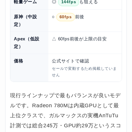
軽量ゲーム
◎
も狙える
144fps
原神（中設
○
前後
60fps
定）
Apex（低設
△ 60fps前後が上限の目安
定）
価格
公式サイトで確認
セールで変動するため掲載していま
せん
現行ラインナップで最もバランスが良いモデ
ルです。Radeon 780Mは内蔵GPUとして最
上位クラスで、ガルマックスの実機AnTuTu
計測では総合245万・GPU約29万というスコ