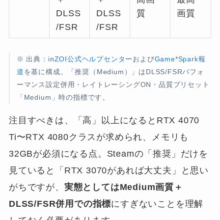
DLSS
DLSS
質
画質
/FSR
/FSR
※ 出典：
inZOI公式ヘルプセンター
および
Game*Spark報
道
を基に構成。「推奨（Medium）」はDLSS/FSRパフォ
ーマンス設定併用・レイトレーシングON・品質プリセット
「Medium」時の指標です。
注目すべきは、「高」以上になるとRTX 4070
Ti〜RTX 4080クラスが求められ、メモリも
32GBが必須になる点。Steamの「推奨」だけを
見ていると「RTX 3070があれば大丈夫」と思い
がちですが、
実態としてはMedium画質＋
DLSS/FSR併用での指標
にすぎないことを理解