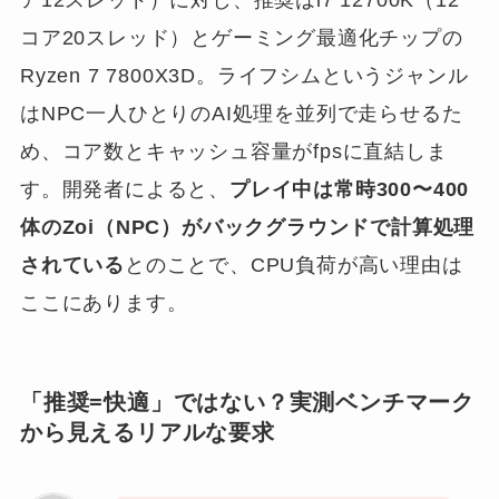
ア12スレッド）に対し、推奨はi7 12700K（12
コア20スレッド）とゲーミング最適化チップの
Ryzen 7 7800X3D。ライフシムというジャンル
はNPC一人ひとりのAI処理を並列で走らせるた
め、コア数とキャッシュ容量がfpsに直結しま
す。開発者によると、
プレイ中は常時300〜400
体のZoi（NPC）がバックグラウンドで計算処理
されている
とのことで、CPU負荷が高い理由は
ここにあります。
「推奨=快適」ではない？実測ベンチマーク
から見えるリアルな要求