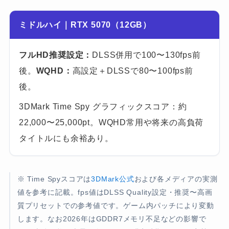
ミドルハイ｜RTX 5070（12GB）
フルHD推奨設定：
DLSS併用で100〜130fps前
後。
WQHD：
高設定＋DLSSで80〜100fps前
後。
3DMark Time Spy グラフィックスコア：約
22,000〜25,000pt。WQHD常用や将来の高負荷
タイトルにも余裕あり。
※ Time Spyスコアは
3DMark公式
および各メディアの実測
値を参考に記載。fps値はDLSS Quality設定・推奨〜高画
質プリセットでの参考値です。ゲーム内パッチにより変動
します。なお2026年はGDDR7メモリ不足などの影響で