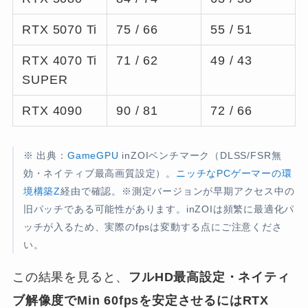
RTX 5070 Ti
75 / 66
55 / 51
RTX 4070 Ti
71 / 62
49 / 43
SUPER
RTX 4090
90 / 81
72 / 66
※ 出典：
GameGPU
inZOIベンチマーク（DLSS/FSR無
効・ネイティブ最高画質設定）。
ニッチなPCゲーマーの環
境構築Z
経由で確認。※測定バージョンが早期アクセス中の
旧パッチである可能性があります。inZOIは頻繁に最適化パ
ッチが入るため、実際のfpsは変動する点にご注意くださ
い。
この結果を見ると、
フルHD最高設定・ネイティ
ブ解像度でMin 60fpsを安定させるにはRTX