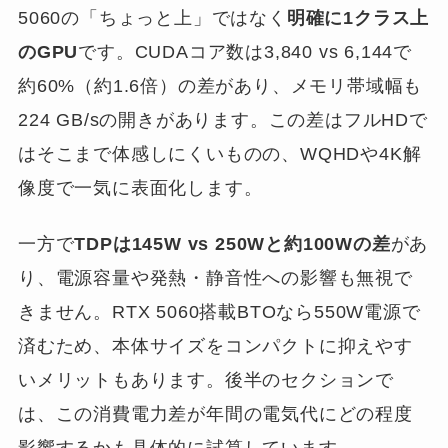
5060の「ちょっと上」ではなく
明確に1クラス上
のGPU
です。CUDAコア数は3,840 vs 6,144で
約60%（約1.6倍）の差があり、メモリ帯域幅も
224 GB/sの開きがあります。この差はフルHDで
はそこまで体感しにくいものの、WQHDや4K解
像度で一気に表面化します。
一方で
TDPは145W vs 250Wと約100Wの差
があ
り、電源容量や発熱・静音性への影響も無視で
きません。RTX 5060搭載BTOなら550W電源で
済むため、本体サイズをコンパクトに抑えやす
いメリットもあります。後半のセクションで
は、この消費電力差が年間の電気代にどの程度