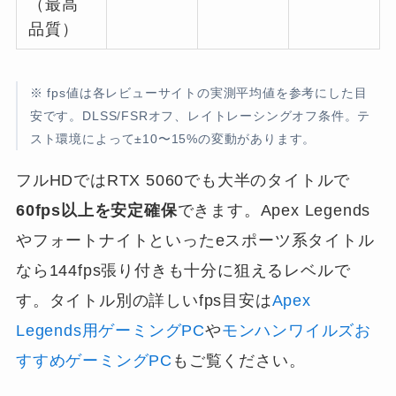
（最高
品質）
※ fps値は各レビューサイトの実測平均値を参考にした目
安です。DLSS/FSRオフ、レイトレーシングオフ条件。テ
スト環境によって±10〜15%の変動があります。
フルHDではRTX 5060でも大半のタイトルで
60fps以上を安定確保
できます。Apex Legends
やフォートナイトといったeスポーツ系タイトル
なら144fps張り付きも十分に狙えるレベルで
す。タイトル別の詳しいfps目安は
Apex
Legends用ゲーミングPC
や
モンハンワイルズお
すすめゲーミングPC
もご覧ください。