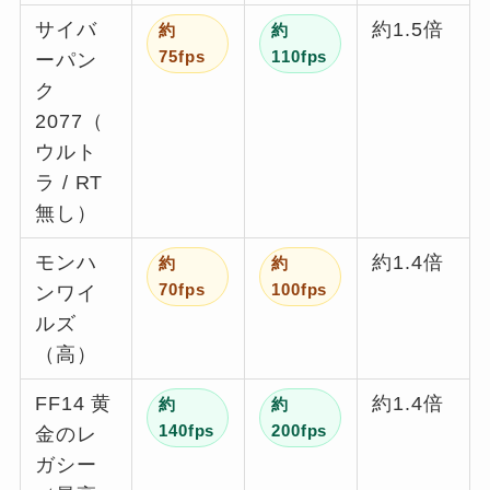
サイバ
約1.5倍
約
約
75fps
110fps
ーパン
ク
2077（
ウルト
ラ / RT
無し）
モンハ
約1.4倍
約
約
70fps
100fps
ンワイ
ルズ
（高）
FF14 黄
約1.4倍
約
約
140fps
200fps
金のレ
ガシー