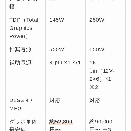
幅
TDP（Total
145W
250W
Graphics
Power）
推奨電源
550W
650W
補助電源
8-pin ×1 ※1
16-
pin（12V-
2×6）×1
※2
DLSS 4 /
対応
対応
MFG
グラボ単体
約52,800
約90,000
最安値
円〜
円〜 ※3