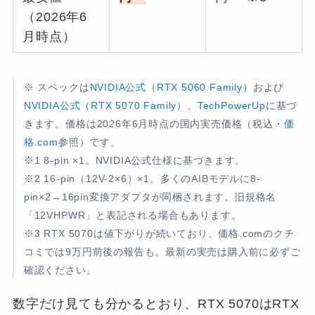
（2026年6
月時点）
※ スペックは
NVIDIA公式（RTX 5060 Family）
および
NVIDIA公式（RTX 5070 Family）
、
TechPowerUp
に基づ
きます。価格は2026年6月時点の国内実売価格（税込・
価
格.com
参照）です。
※1 8-pin ×1。NVIDIA公式仕様に基づきます。
※2 16-pin（12V-2×6）×1。多くのAIBモデルに8-
pin×2→16pin変換アダプタが同梱されます。旧規格名
「12VHPWR」と表記される場合もあります。
※3 RTX 5070は値下がりが続いており、価格.comのクチ
コミでは9万円前後の報告も。最新の実売は購入前に必ずご
確認ください。
数字だけ見ても分かるとおり、RTX 5070はRTX