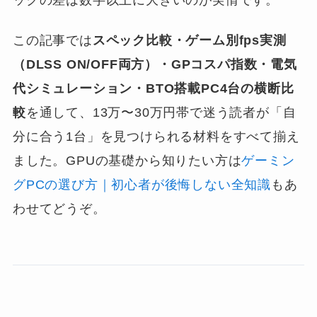
ックの差は数字以上に大きいのが実情です。
この記事では
スペック比較・ゲーム別fps実測
（DLSS ON/OFF両方）・GPコスパ指数・電気
代シミュレーション・BTO搭載PC4台の横断比
較
を通して、13万〜30万円帯で迷う読者が「自
分に合う1台」を見つけられる材料をすべて揃え
ました。GPUの基礎から知りたい方は
ゲーミン
グPCの選び方｜初心者が後悔しない全知識
もあ
わせてどうぞ。